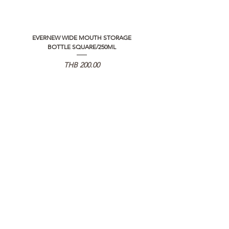
EVERNEW WIDE MOUTH STORAGE
5050 WORKSHOP SILICON C
BOTTLE SQUARE/250ML
REMOTE CONTROLLER 2.0
価格
THB 200.00