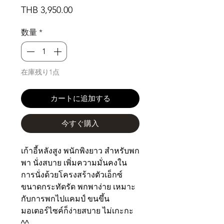
価
THB 3,950.00
格
数量
*
在庫残り1点
カートに追加する
今すぐ購入
เก้าอี้หลังสูง พนักพิงยาว สำหรับพก
พา นั่งสบาย เพิ่มความมั่นคงใน
การนั่งด้วยโครงสร้างตัวเอ็กซ์
ขนาดกระทัดรัด พกพาง่าย เหมาะ
กับการพกไปแคมป์ ขนขึ้น
มอเตอร์ไซค์ก็ง่ายสบาย ไม่เกะกะ
^^