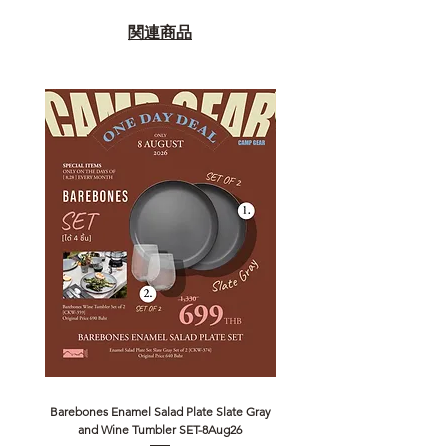
関連商品
Barebones Enamel Salad Plate Slate Gray
NANGA Canyon Rope Long 
and Wine Tumbler SET-8Aug26