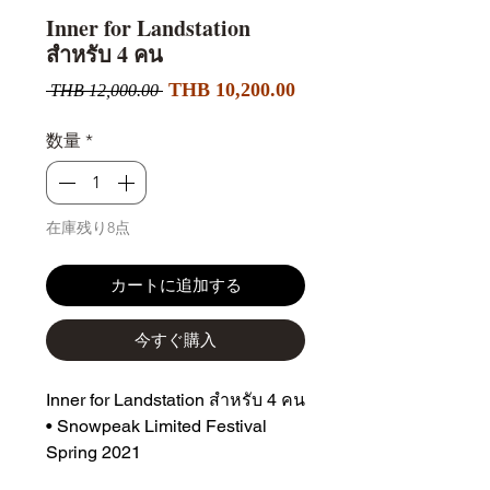
Inner for Landstation
สำหรับ 4 คน
セ
通
THB 10,200.00
 THB 12,000.00 
ー
常
ル
価
数量
*
価
格
格
在庫残り8点
カートに追加する
今すぐ購入
Inner for Landstation สำหรับ 4 คน
• Snowpeak Limited Festival
Spring 2021