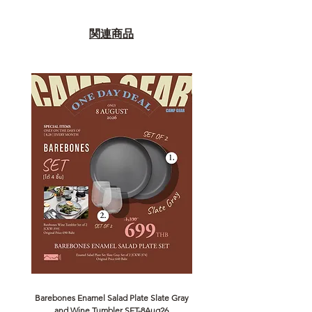
関連商品
Barebones Enamel Salad Plate Slate Gray
NANGA Canyon Rope Long 
and Wine Tumbler SET-8Aug26