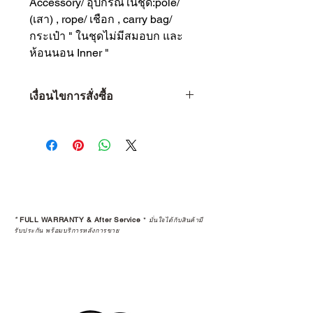
Accessory/ อุปกรณ์ในชุด:pole/
(เสา) , rope/ เชือก , carry bag/
กระเป๋า " ในชุดไม่มีสมอบก และ
ห้อนนอน Inner "
เงื่อนไขการสั่งซื้อ
เงื่อนไขการสั่งซื้อ
1 • จำกัดจำนวน 1 ท่าน ต่อ 1 ชิ้น
เท่านั้น
2 • หากพบว่าลูกค้าท่านใด ซื้อสินค้า
ไปเพื่อทำการขายต่อ (Resell) จะถือ
เป็นว่าการรับประกันสินค้านั้นๆ สิ้นสุด
ลง
*
FULL WARRANTY & After Service
*
มั่นใจได้กับสินค้ามี
3 • การ Resell (พ่อค้า-แม่ค้า) สินค้าที่
รับประกัน พร้อมบริการหลังการขาย
ซื้อผ่านเว็บไซต์ จะถูกคืนเงินกลับไป
ทางบัญชีเดิม โดยจะถูกทำการหักค่า
ธรรมเนียม 5% และใช้เวลาทำ
รายการ 15 วัน
4 • สินค้าใดๆ ก็ตามที่ซื้อจากการ