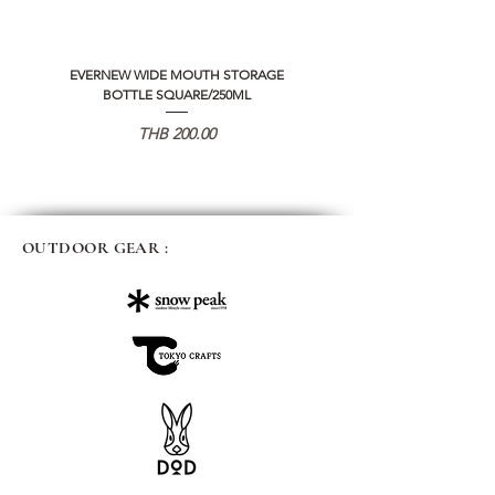
EVERNEW WIDE MOUTH STORAGE
5050 WORKSHOP SILICON C
BOTTLE SQUARE/250ML
REMOTE CONTROLLER 2.0
価格
THB 200.00
OUTDOOR GEAR :