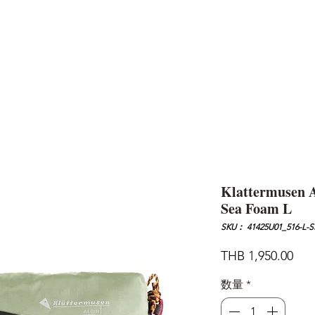
AND
SNOW PEAK
DoD
BAREBONES
CAMP Blog
HOTEL
ค้นหาสิน
Klattermusen A
Sea Foam L
SKU： 41425U01_516-L-S
価
THB 1,950.00
格
数量
*