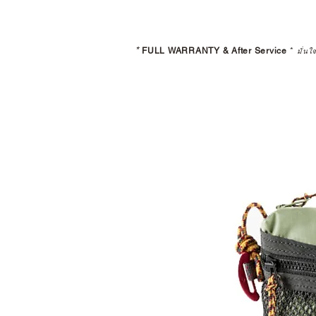
*
FULL WARRANTY & After Service
*
มั่นใ