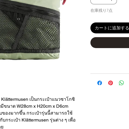
在庫残り7点
カートに追加す
ก Klättermusen เป็นกระเป๋าแนวซาโกชิ
 โดยมีขนาด W28cm x H20cm x D6cm
ก็บของมากขึ้น กระเป๋ารุ่นนี้สามารถใช้
กระเป๋า Klättermusen รุ่นต่าง ๆ เพื่อ
าย