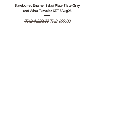
Barebones Enamel Salad Plate Slate Gray
NANGA Canyon Rope Long 
and Wine Tumbler SET-8Aug26
通常価格
セール価格
通常価格
THB 1,330.00
THB 699.00
THB 1,890.00