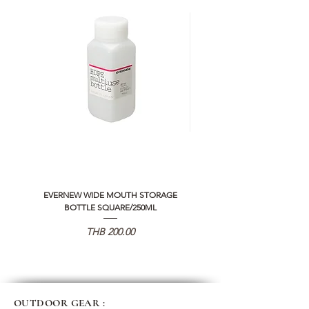
EVERNEW WIDE MOUTH STORAGE
5050 WORKSHOP SILICON C
BOTTLE SQUARE/250ML
REMOTE CONTROLLER 2.0
価格
THB 200.00
OUTDOOR GEAR :