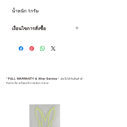
น้ำหนัก 1กรัม
เงื่อนไขการสั่งซื้อ
เงื่อนไขการสั่งซื้อ
1 • จำกัดจำนวน 1 ท่าน ต่อ 1 ชิ้น
เท่านั้น
2 • หากพบว่าลูกค้าท่านใด ซื้อสินค้า
ไปเพื่อทำการขายต่อ (Resell) จะถือ
เป็นว่าการรับประกันสินค้านั้นๆ สิ้นสุด
ลง
*
FULL WARRANTY & After Service
*
มั่นใจได้กับสินค้ามี
3 • การ Resell (พ่อค้า-แม่ค้า) สินค้าที่
รับประกัน พร้อมบริการหลังการขาย
ซื้อผ่านเว็บไซต์ จะถูกคืนเงินกลับไป
ทางบัญชีเดิม โดยจะถูกทำการหักค่า
ธรรมเนียม 5% และใช้เวลาทำ
รายการ 15 วัน
4 • สินค้าใดๆ ก็ตามที่ซื้อจากการ
Resell หรือมีการเปลี่ยนมือผู้ซื้อ จะ
ถือว่าสิ้นสุดการรับประกันสินค้าทุก