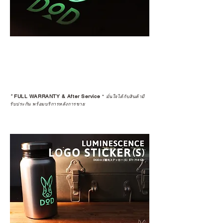
*
FULL WARRANTY & After Service
*
มั่นใจได้กับสินค้ามี
รับประกัน พร้อมบริการหลังการขาย