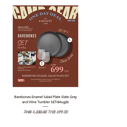
Barebones Enamel Salad Plate Slate Gray
NANGA Canyon Rope Long 
and Wine Tumbler SET-8Aug26
通常価格
セール価格
通常価格
THB 1,330.00
THB 699.00
THB 1,890.00