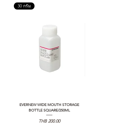
30 กรัม
EVERNEW WIDE MOUTH STORAGE
5050 WORKSHOP SILICON C
BOTTLE SQUARE/250ML
REMOTE CONTROLLER 2.0
価格
THB 200.00