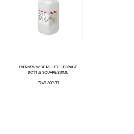
EVERNEW WIDE MOUTH STORAGE
5050 WORKSHOP SILICON C
BOTTLE SQUARE/250ML
REMOTE CONTROLLER 2.0
価格
THB 200.00