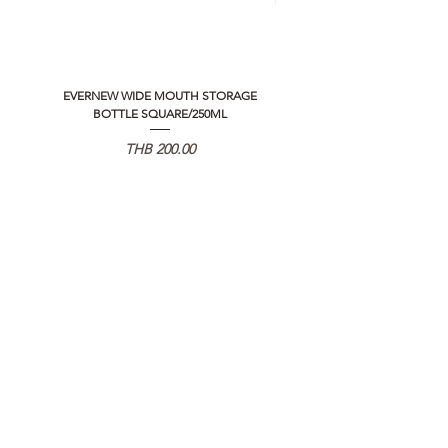
EVERNEW WIDE MOUTH STORAGE
5050 WORKSHOP SILICON C
BOTTLE SQUARE/250ML
REMOTE CONTROLLER 2.0
価格
THB 200.00