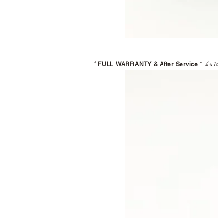
*
FULL WARRANTY & After Service
*
มั่นใ