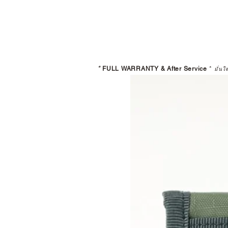
*
FULL WARRANTY & After Service
*
มั่นใ