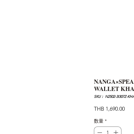
AND
SNOW PEAK
DoD
BAREBONES
CAMP Blog
HOTEL
ค้นหาสิน
NANGA×SPEA
WALLET KH
SKU： N2502-3I307Z-KH
価
THB 1,690.00
格
数量
*