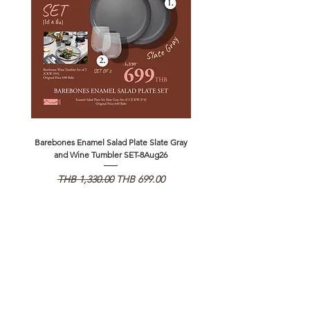
Barebones Enamel Salad Plate Slate Gray
NANGA Canyon Rope Long 
and Wine Tumbler SET-8Aug26
通常価格
セール価格
通常価格
THB 1,330.00
THB 699.00
THB 1,890.00