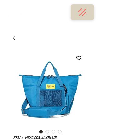
SKU： HDC-003-JAYBLUE