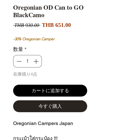
Oregonian OD Can to GO
BlackCamo
セ
通
THB 651.00
 THB 930.00 
ー
常
ル
価
-30% Oregonian Camper
価
格
数量
*
格
在庫残り4点
カートに追加する
今すぐ購入
Oregonian Campers Japan
กระเป๋าใส่กระป๋อง !!!