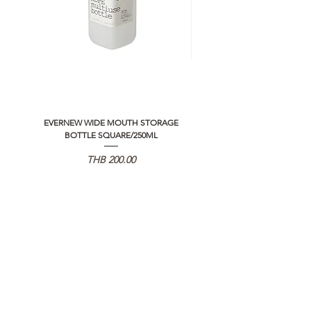
EVERNEW WIDE MOUTH STORAGE
5050 WORKSHOP SILICON C
BOTTLE SQUARE/250ML
REMOTE CONTROLLER 2.0
価格
THB 200.00