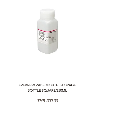
EVERNEW WIDE MOUTH STORAGE
5050 WORKSHOP SILICON C
BOTTLE SQUARE/250ML
REMOTE CONTROLLER 2.0
価格
THB 200.00