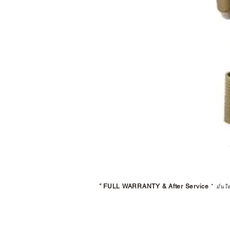
*
FULL WARRANTY & After Service
*
มั่นใ