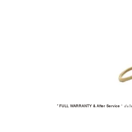
*
FULL WARRANTY & After Service
*
มั่นใ