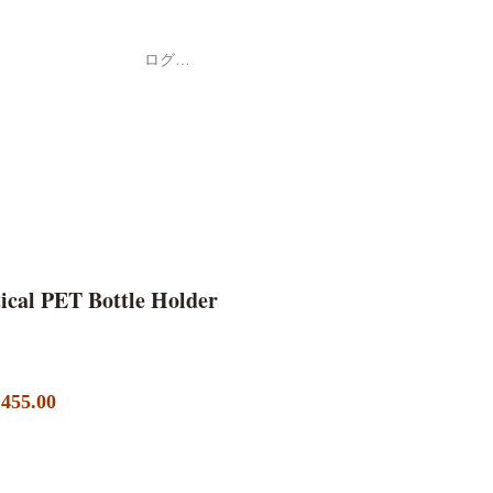
ログイン
Shop
ค้า
ical PET Bottle Holder
セ
455.00
ー
ル
価