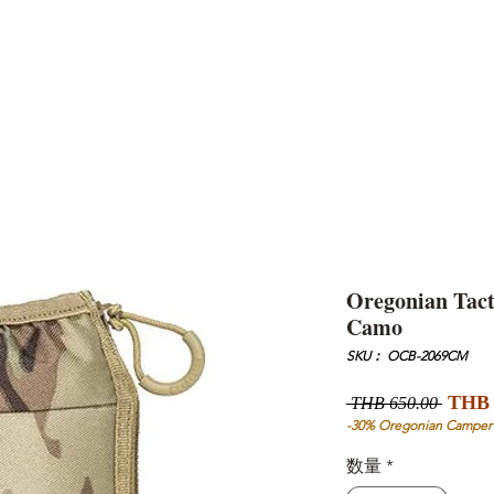
AND
SNOW PEAK
DoD
BAREBONES
CAMP Blog
HOTEL
ค้นหาสิน
Oregonian Tact
Camo
SKU： OCB-2069CM
通
THB 
 THB 650.00 
常
-30% Oregonian Camper
価
数量
*
格