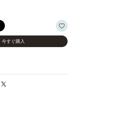
格
る
今すぐ購入