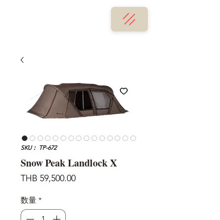
SKU： TP-672
Snow Peak Landlock X
価
THB 59,500.00
格
数量
*