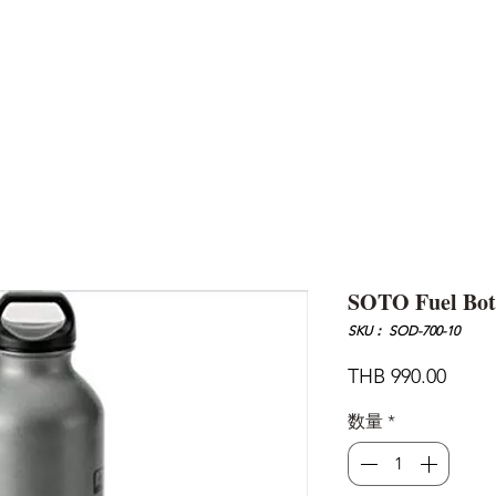
AND
SNOW PEAK
DoD
BAREBONES
CAMP Blog
HOTEL
ค้นหาสิน
SOTO Fuel Bot
SKU： SOD-700-10
価
THB 990.00
格
数量
*