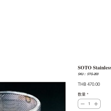
AND
SNOW PEAK
DoD
BAREBONES
CAMP Blog
HOTEL
ค้นหาสิน
SOTO Stainless
SKU： STG-203
価
THB 470.00
格
数量
*