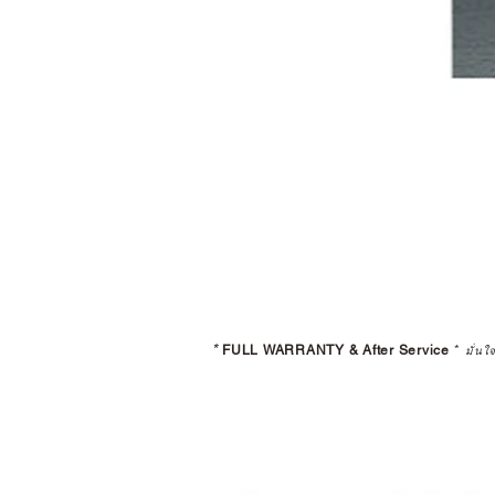
*
FULL WARRANTY & After Service
*
มั่นใ