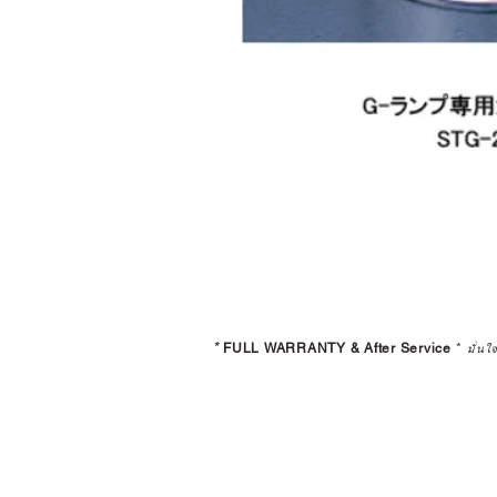
*
FULL WARRANTY & After Service
*
มั่นใ