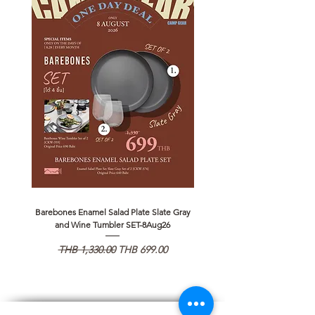
Barebones Enamel Salad Plate Slate Gray
NANGA Canyon Rope Long 
and Wine Tumbler SET-8Aug26
通常価格
セール価格
通常価格
THB 1,330.00
THB 699.00
THB 1,890.00