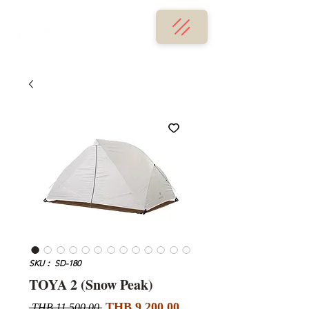
SKU： SD-180
TOYA 2 (Snow Peak)
セ
通
THB 9,200.00
 THB 11,500.00 