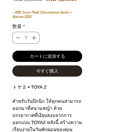
ー
常
ル
価
- 20% Snow Peak Discontinue Items <
Before 2025
価
格
格
数量
*
カートに追加する
今すぐ購入
トヤ 2 • TOYA 2
สำหรับวันปิกนิก ให้ทุกคนสามารถ
ออกมาที่สนามหญ้า ด้วย
บรรยากาศที่เงียบสงบจากการ
ออกแบบ TOYA2 หลังนี้ สร้างความ
เรียบง่ายในวันพักผ่อนของคุณ