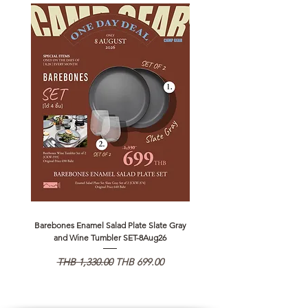
Barebones Enamel Salad Plate Slate Gray
NANGA Canyon Rope Long 
and Wine Tumbler SET-8Aug26
通常価格
セール価格
通常価格
THB 1,330.00
THB 699.00
THB 1,890.00