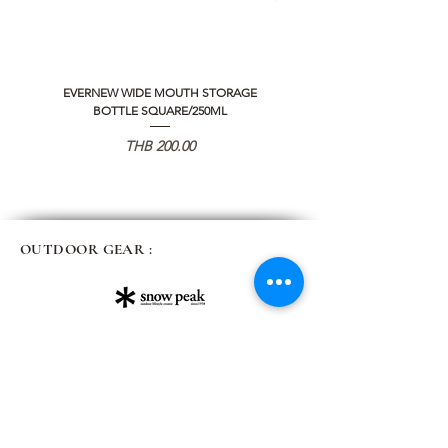
EVERNEW WIDE MOUTH STORAGE
5050 WORKSHOP SILICON C
BOTTLE SQUARE/250ML
REMOTE CONTROLLER 2.0
価格
THB 200.00
OUTDOOR GEAR :