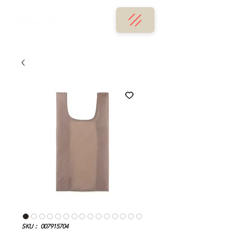
SKU： 007915704