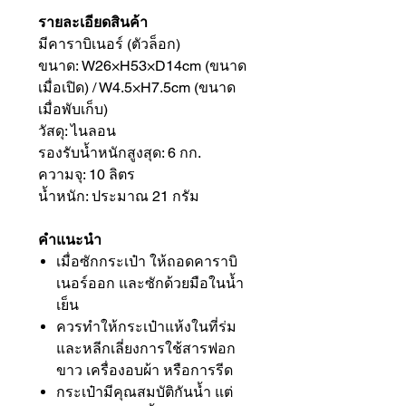
รายละเอียดสินค้า
มีคาราบิเนอร์ (ตัวล็อก)
ขนาด: W26×H53×D14cm (ขนาด
เมื่อเปิด) / W4.5×H7.5cm (ขนาด
เมื่อพับเก็บ)
วัสดุ: ไนลอน
รองรับน้ำหนักสูงสุด: 6 กก.
ความจุ: 10 ลิตร
น้ำหนัก: ประมาณ 21 กรัม
คำแนะนำ
เมื่อซักกระเป๋า ให้ถอดคาราบิ
เนอร์ออก และซักด้วยมือในน้ำ
เย็น
ควรทำให้กระเป๋าแห้งในที่ร่ม
และหลีกเลี่ยงการใช้สารฟอก
ขาว เครื่องอบผ้า หรือการรีด
กระเป๋ามีคุณสมบัติกันน้ำ แต่