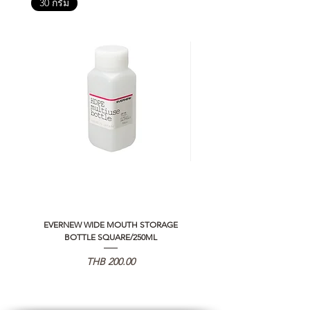
30 กรัม
EVERNEW WIDE MOUTH STORAGE
5050 WORKSHOP SILICON C
BOTTLE SQUARE/250ML
REMOTE CONTROLLER 2.0
価格
THB 200.00