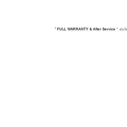
*
FULL WARRANTY & After Service
*
มั่นใ