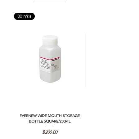
30 กรัม
EVERNEW WIDE MOUTH STORAGE
5050 WORKSHOP SILICON C
BOTTLE SQUARE/250ML
REMOTE CONTROLLER 2.0
ราคา
฿200.00