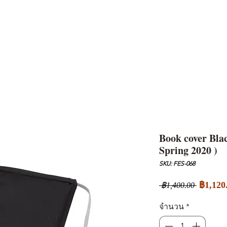
AND
SNOW PEAK
DoD
BAREBONES
CAMP Blog
HOTEL
ค้นหาสิน
Book cover Blac
Spring 2020 )
SKU: FES-068
ราคา
฿1,120
 ฿1,400.00 
ปกติ
จำนวน
*