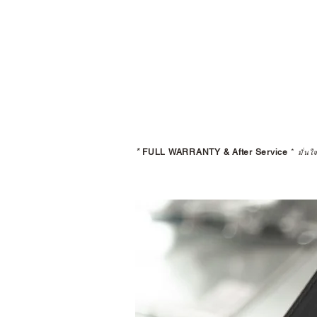
*
FULL WARRANTY & After Service
*
มั่นใ