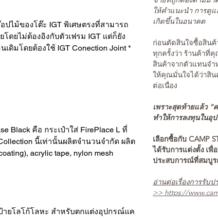
ให้คำแนะนำ การดูแล
เกิดขึ้นในอนาคต
๊อปไม้ของโต๊ะ IGT พิเศษตรงที่สามารถ
ลยโดยไม่ต้องอิงกับตัวเฟรม IGT แต่ก็ยัง
ก่อนตัดสินใจซื้อสิ
นเดิมโดยต้องใช้ IGT Conection Joint *
ทุกครั้งว่า ร้านค้าที่
สินค้าจากตัวแทนจำหน
ให้คุณมั่นใจได้ว่าสิน
ต่อเนื่อง
เพราะสุดท้ายแล้ว “คว
ทำให้การลงทุนในอุปกร
se Black คือ กระเป๋าใส่ FirePlace L ที่
เลือกซื้อกับ CAMP S
llection นี้เท่านั้นผลิตจำนวนจำกัด ผลิต
ได้รับการแต่งตั้ง เพื่
coating), acrylic tape, nylon mesh
ประสบการณ์ที่สมบู
อ่านต่อเรื่องการรับปร
>>
https://www.cam
 ป้ายโลโก้โลหะ สำหรับตกแต่งอุปกรณ์แค