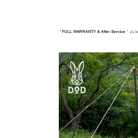
*
FULL WARRANTY & After Service
*
มั่นใ