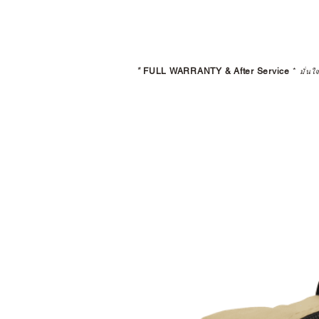
*
FULL WARRANTY & After Service
*
มั่นใ