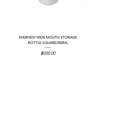
EVERNEW WIDE MOUTH STORAGE
5050 WORKSHOP SILICON C
BOTTLE SQUARE/250ML
REMOTE CONTROLLER 2.0
ราคา
฿200.00