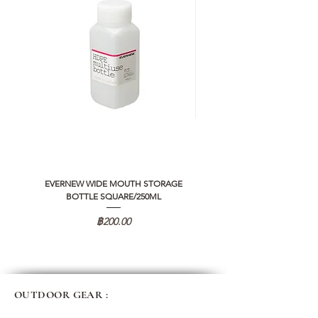
EVERNEW WIDE MOUTH STORAGE
5050 WORKSHOP SILICON C
BOTTLE SQUARE/250ML
REMOTE CONTROLLER 2.0
ราคา
฿200.00
OUTDOOR GEAR :