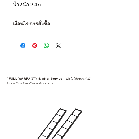
น้ำหนัก 2.4kg
เงื่อนไขการสั่งซื้อ
เงื่อนไขการสั่งซื้อ
1 • จำกัดจำนวน 1 ท่าน ต่อ 1 ชิ้น
เท่านั้น
2 • หากพบว่าลูกค้าท่านใด ซื้อสินค้า
ไปเพื่อทำการขายต่อ (Resell) จะถือ
เป็นว่าการรับประกันสินค้านั้นๆ สิ้นสุด
ลง
*
FULL WARRANTY & After Service
*
มั่นใจได้กับสินค้ามี
3 • การ Resell (พ่อค้า-แม่ค้า) สินค้าที่
รับประกัน พร้อมบริการหลังการขาย
ซื้อผ่านเว็บไซต์ จะถูกคืนเงินกลับไป
ทางบัญชีเดิม โดยจะถูกทำการหักค่า
ธรรมเนียม 5% และใช้เวลาทำ
รายการ 15 วัน
4 • สินค้าใดๆ ก็ตามที่ซื้อจากการ
Resell หรือมีการเปลี่ยนมือผู้ซื้อ จะ
ถือว่าสิ้นสุดการรับประกันสินค้าทุก
กรณี