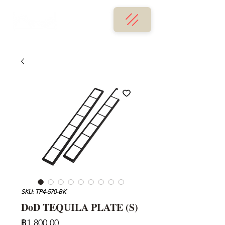
SKU: TP4-570-BK
DoD TEQUILA PLATE (S)
ราคา
฿1,800.00