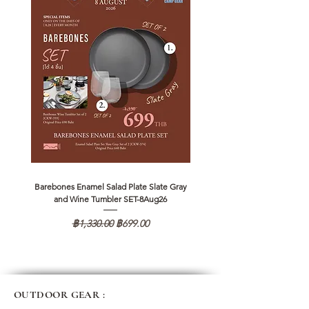
Barebones Enamel Salad Plate Slate Gray
NANGA Canyon Rope Long 
and Wine Tumbler SET-8Aug26
ราคาปกติ
ราคาขายลด
฿1,330.00
฿699.00
OUTDOOR GEAR :