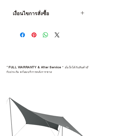
เงื่อนไขการสั่งซื้อ
เงื่อนไขการสั่งซื้อ
1 • จำกัดจำนวน 1 ท่าน ต่อ 1 ชิ้น
เท่านั้น
2 • หากพบว่าลูกค้าท่านใด ซื้อสินค้า
ไปเพื่อทำการขายต่อ (Resell) จะถือ
เป็นว่าการรับประกันสินค้านั้นๆ สิ้นสุด
ลง
*
FULL WARRANTY & After Service
*
มั่นใจได้กับสินค้ามี
3 • การ Resell (พ่อค้า-แม่ค้า) สินค้าที่
รับประกัน พร้อมบริการหลังการขาย
ซื้อผ่านเว็บไซต์ จะถูกคืนเงินกลับไป
ทางบัญชีเดิม โดยจะถูกทำการหักค่า
ธรรมเนียม 5% และใช้เวลาทำ
รายการ 15 วัน
4 • สินค้าใดๆ ก็ตามที่ซื้อจากการ
Resell หรือมีการเปลี่ยนมือผู้ซื้อ จะ
ถือว่าสิ้นสุดการรับประกันสินค้าทุก
กรณี
5 • สงวนสิทธิ์ในการงดจำหน่ายสินค้า