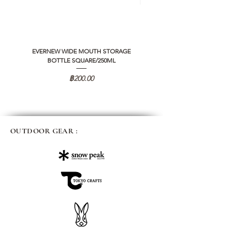
EVERNEW WIDE MOUTH STORAGE
5050 WORKSHOP SILICON C
BOTTLE SQUARE/250ML
REMOTE CONTROLLER 2.0
ราคา
฿200.00
OUTDOOR GEAR :