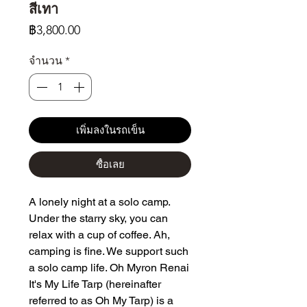
สีเทา
ราคา
฿3,800.00
จำนวน
*
เพิ่มลงในรถเข็น
ซื้อเลย
A lonely night at a solo camp.
Under the starry sky, you can
relax with a cup of coffee. Ah,
camping is fine. We support such
a solo camp life. Oh Myron Renai
It's My Life Tarp (hereinafter
referred to as Oh My Tarp) is a