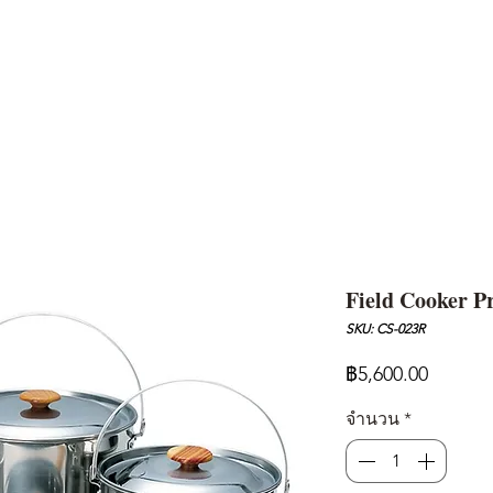
AND
SNOW PEAK
DoD
BAREBONES
CAMP Blog
HOTEL
ค้นหาสิน
Field Cooker P
SKU: CS-023R
ราคา
฿5,600.00
จำนวน
*