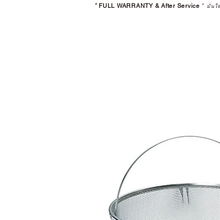
*
FULL WARRANTY & After Service
*
มั่นใ