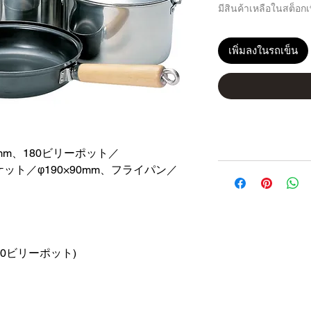
มีสินค้าเหลือในสต็อกเพ
เพิ่มลงในรถเข็น
8mm、180ビリーポット／
ケット／φ190×90mm、フライパン／
180ビリーポット)