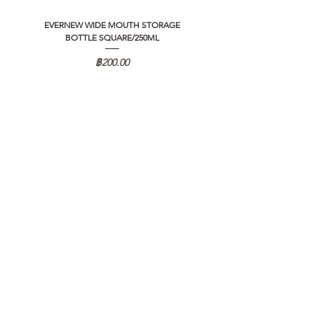
EVERNEW WIDE MOUTH STORAGE
5050 WORKSHOP SILICON C
BOTTLE SQUARE/250ML
REMOTE CONTROLLER 2.0
ราคา
฿200.00