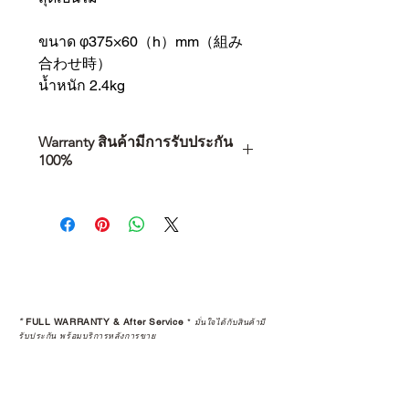
ขนาด φ375×60（h）mm（組み
合わせ時）
น้ำหนัก 2.4kg
Warranty สินค้ามีการรับประกัน
100%
การเลือกซื้อสินค้า ไม่ได้จบแค่วันที่
คุณตัดสินใจซื้อ แต่รวมไปถึง
“ประสบการณ์หลังการใช้งาน” ใน
ระยะยาวด้วยเช่นกัน
สินค้าที่จัดจำหน่ายโดย CAMP
STUDIO และร้านตัวแทนจำหน่ายที่
*
FULL WARRANTY & After Service
*
มั่นใจได้กับสินค้ามี
ได้รับการแต่งตั้งอย่างเป็นทางการ จะ
รับประกัน พร้อมบริการหลังการขาย
มาพร้อมการรับประกันที่ชัดเจน และ
การบริการหลังการขายที่ถูกต้องตาม
มาตรฐานของแบรนด์ ไม่ว่าจะ