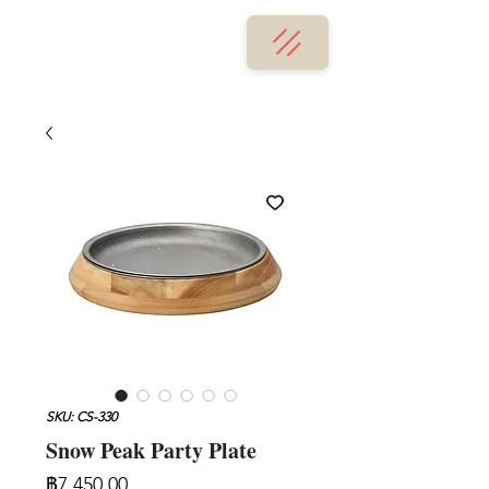
SKU: CS-330
Snow Peak Party Plate
ราคา
฿7,450.00