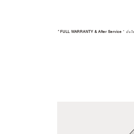
*
FULL WARRANTY & After Service
*
มั่นใ