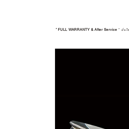
*
FULL WARRANTY & After Service
*
มั่นใ