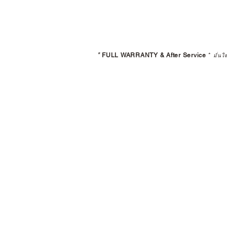
*
FULL WARRANTY & After Service
*
มั่นใ