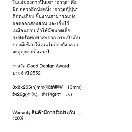
ในแง่ของการปีนเขา "อาวุธ" คือ
มีด กล่าวอีกนัยหนึ่ง "อาวุธญี่ปุ่น"
คือตะเกียบ ชิ้นงานสามารถแบ่ง
ถอดออกสองส่วน และเก็บไว้
เหมือนดาบ ทำให้มีขนาดเล็ก
กะทัดรัดพกพาสะดวก กระเป๋าเก็บ
ของมีเชือกให้คุณไม่ต้องกังวลว่า
จะสูญหายที่แคมป์
รางวัล Good Design Award
ประจำปี 2552
8×8×205(h)mm(収納時約113mm)
約26g(本体)、約14g(ケース)
Warranty สินค้ามีการรับประกัน
100%
การเลือกซื้อสินค้า ไม่ได้จบแค่วันที่