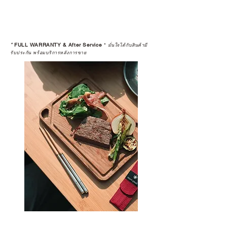
ดูแลอย่างต่อเนื่อง
เพราะสุดท้ายแล้ว “ความสบายใจ
หลังการซื้อ” คือสิ่งที่ทำให้การลงทุน
*
FULL WARRANTY & After Service
*
ในอุปกรณ์ที่คุณรัก มีคุณค่าอย่าง
มั่นใจได้กับสินค้ามี
รับประกัน พร้อมบริการหลังการขาย
แท้จริง
เลือกซื้อกับ CAMP STUDIO หรือร้าน
ตัวแทนจำหน่ายที่ได้รับการแต่งตั้ง
เพื่อให้คุณได้รับทั้งสินค้า และ
ประสบการณ์ที่สมบูรณ์แบบในระยะ
ยาว
อ่านต่อเรื่องการรับประกันสินค้าได้
ตรงนี้
>>
https://www.campstudio.co.th/
warranty