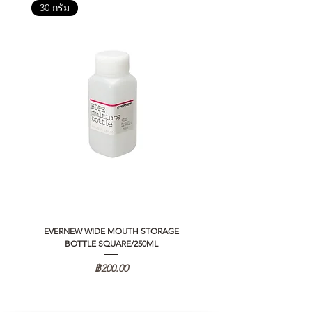
30 กรัม
EVERNEW WIDE MOUTH STORAGE
5050 WORKSHOP SILICON C
BOTTLE SQUARE/250ML
REMOTE CONTROLLER 2.0
ราคา
฿200.00