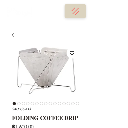
SKU: CS-113
FOLDING COFFEE DRIP
ราคา
฿1,600.00