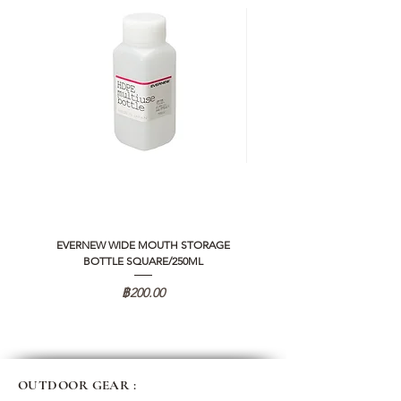
EVERNEW WIDE MOUTH STORAGE
5050 WORKSHOP SILICON C
BOTTLE SQUARE/250ML
REMOTE CONTROLLER 2.0
ราคา
฿200.00
OUTDOOR GEAR :