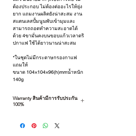
ต้องประกอบ ไม่ต้องต่ออะไรให้ยุ่ง
ยาก แถมงานผลิตยังน่าสะสม งาน
สแตนเลสปั้มนูนพับเข้ามุมและ
สามารถถอดทำความสะอาดได้
ด้วย 4ขามั่นคงบนขอบแก้วเวลาดริ
ปกาแฟ ใช้ได้ยาวนานน่าสะสม
*ในชุดไม่มีกระดาษกรองกาแฟ
แถมให้
ขนาด 104×104×96(h)mmน้ำหนัก
140g
Warranty สินค้ามีการรับประกัน
100%
การเลือกซื้อสินค้า ไม่ได้จบแค่วันที่
คุณตัดสินใจซื้อ แต่รวมไปถึง
“ประสบการณ์หลังการใช้งาน” ใน
ระยะยาวด้วยเช่นกัน