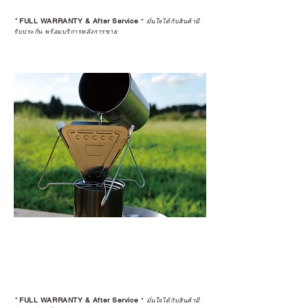
หลังการซื้อ” คือสิ่งที่ทำให้การลงทุน
*
FULL WARRANTY & After Service
*
ในอุปกรณ์ที่คุณรัก มีคุณค่าอย่าง
มั่นใจได้กับสินค้ามี
รับประกัน พร้อมบริการหลังการขาย
แท้จริง
เลือกซื้อกับ CAMP STUDIO หรือร้าน
ตัวแทนจำหน่ายที่ได้รับการแต่งตั้ง
เพื่อให้คุณได้รับทั้งสินค้า และ
ประสบการณ์ที่สมบูรณ์แบบในระยะ
ยาว
อ่านต่อเรื่องการรับประกันสินค้าได้
ตรงนี้
>>
https://www.campstudio.co.th/
warranty
*
FULL WARRANTY & After Service
*
มั่นใจได้กับสินค้ามี