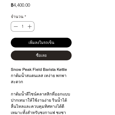
ราคา
฿4,400.00
จำนวน
*
เพิ่มลงในรถเข็น
ซื้อเลย
Snow Peak Field Barista Kettle
กาต้มน้ำสแตนเลส เทง่าย พกพา
สะดวก
กาต้มน้ำดีไซน์คลาสสิกที่ออกแบบ
ปากเทมาให้ใช้งานง่าย รินน้ำได้
ลื่นไหลและควบคุมทิศทางได้ดี
เหมาะทั้งสำหรับชงกาแฟ ชงชา