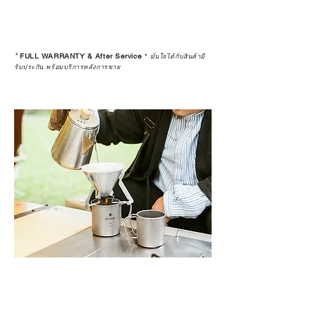
เพราะสุดท้ายแล้ว “ความสบายใจ
หลังการซื้อ” คือสิ่งที่ทำให้การลงทุน
*
FULL WARRANTY & After Service
*
ในอุปกรณ์ที่คุณรัก มีคุณค่าอย่าง
มั่นใจได้กับสินค้ามี
รับประกัน พร้อมบริการหลังการขาย
แท้จริง
เลือกซื้อกับ CAMP STUDIO หรือร้าน
ตัวแทนจำหน่ายที่ได้รับการแต่งตั้ง
เพื่อให้คุณได้รับทั้งสินค้า และ
ประสบการณ์ที่สมบูรณ์แบบในระยะ
ยาว
อ่านต่อเรื่องการรับประกันสินค้าได้
ตรงนี้
>>
https://www.campstudio.co.th/
warranty