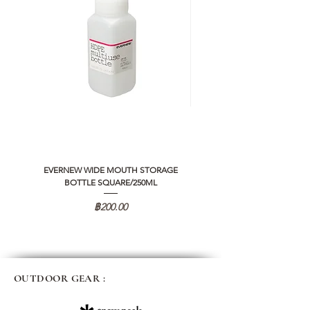
EVERNEW WIDE MOUTH STORAGE
5050 WORKSHOP SILICON C
BOTTLE SQUARE/250ML
REMOTE CONTROLLER 2.0
ราคา
฿200.00
OUTDOOR GEAR :