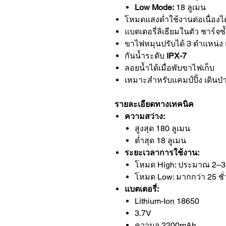
Low Mode:
18 ลูเมน
โหมดแสงต่ำใช้งานต่อเนื่องไ
แบตเตอรี่ลิเธียมในตัว ชาร์จซ้
ขาไฟหมุนปรับได้ 3 ตำแหน่ง 
กันน้ำระดับ
IPX-7
ลอยน้ำได้เมื่อพับขาไฟเก็บ
เหมาะสำหรับแคมป์ปิ้ง เดินป่
รายละเอียดทางเทคนิค
ความสว่าง:
สูงสุด 180 ลูเมน
ต่ำสุด 18 ลูเมน
ระยะเวลาการใช้งาน:
โหมด High: ประมาณ 2–3 
โหมด Low: มากกว่า 25 ชั
แบตเตอรี่:
Lithium-Ion 18650
3.7V
ความจุ 2200mAh