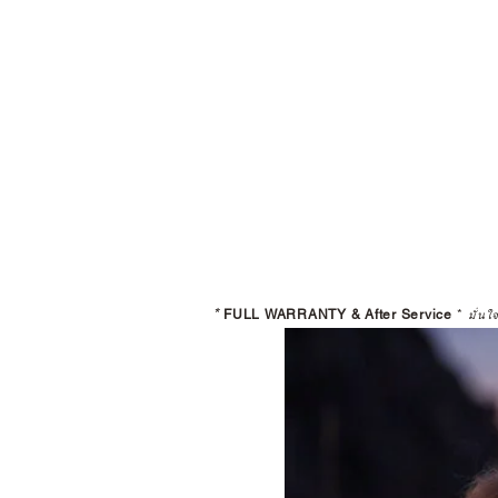
*
FULL WARRANTY & After Service
*
มั่นใ