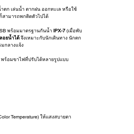
ุยน้ำตก เล่นน้ำ ตากฝน ออกทะเล หรือใช้
 ก็สามารถพกติดตัวไปได้
 USB พร้อมมาตรฐานกันน้ำ
IPX-7
(เมื่อพับ
ลอยน้ำได้
จึงเหมาะกับนักเดินทาง นักตก
รรมกลางแจ้ง
า พร้อมขาไฟที่ปรับได้หลายรูปแบบ
Color Temperature) ให้แสงสบายตา