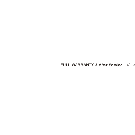
*
FULL WARRANTY & After Service
*
มั่นใ