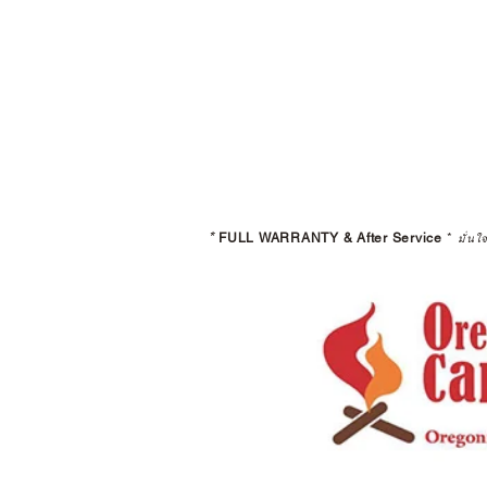
*
FULL WARRANTY & After Service
*
มั่นใ