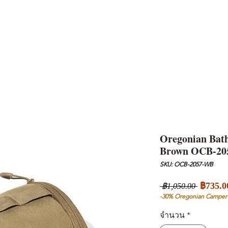
AND
SNOW PEAK
DoD
BAREBONES
CAMP Blog
HOTEL
ค้นหาสิน
Oregonian Bath
Brown OCB-2
SKU: OCB-2057-WB
ราคา
฿735.0
 ฿1,050.00 
ปกติ
-30% Oregonian Camper
จำนวน
*