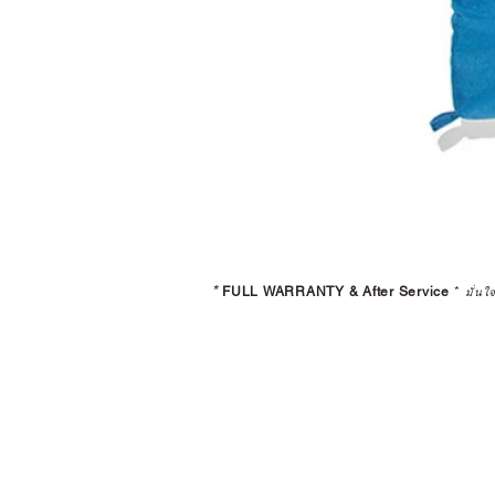
*
FULL WARRANTY & After Service
*
มั่นใ