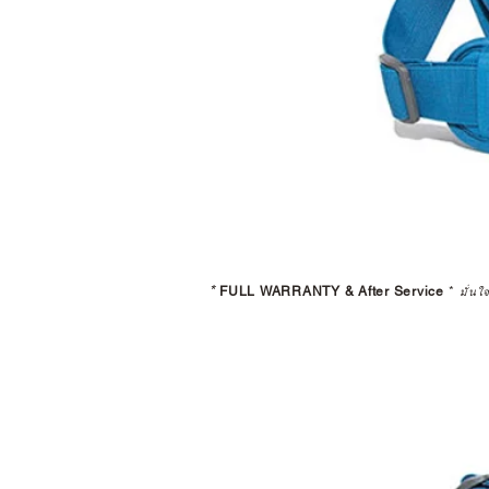
*
FULL WARRANTY & After Service
*
มั่นใ