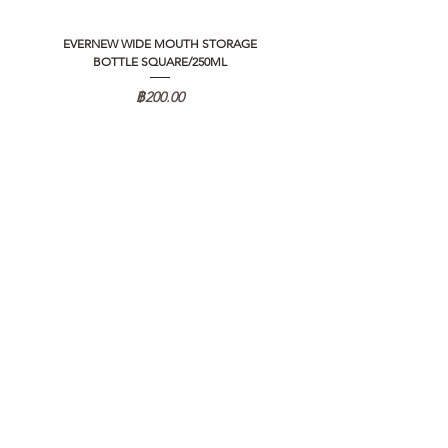
EVERNEW WIDE MOUTH STORAGE
5050 WORKSHOP SILICON C
BOTTLE SQUARE/250ML
REMOTE CONTROLLER 2.0
ราคา
฿200.00