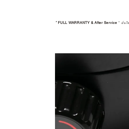
*
FULL WARRANTY & After Service
*
มั่นใ