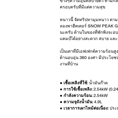
ข้างๆความอุ่นที่สบายตัว ทามกลา
ครอบครับที่มีแต่ความสุข
หนาวนี้ จัดทริปหามุมหนาว ตามป
ลองพาฮีตเตอร์ SNOW PEAK G
นะครับ ด้านในของที่พักพิงจะอบ
แคมป์ได้อย่างสะดวก สบาย และง่
เป็นเตาที่มีเอฟเฟกต์ความร้อน
ด้านอบอุ่น 360 องศา มีประโยชน
งานที่บ้าน
●
เชื้อเพลิงที่ใช้
: น้ำมันก๊าด
●
การใช้เชื้อเพลิง
: 2.54kW (0.2
●
กำลังความร้อน
: 2.54kW
●
ความจุถังน้ำมัน
: 4.9L
●
เวลาการเผาไหม้ต่อเนื่อง
: ประ