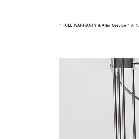
*
FULL WARRANTY & After Service
*
มั่นใ