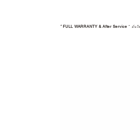
*
FULL WARRANTY & After Service
*
มั่นใ