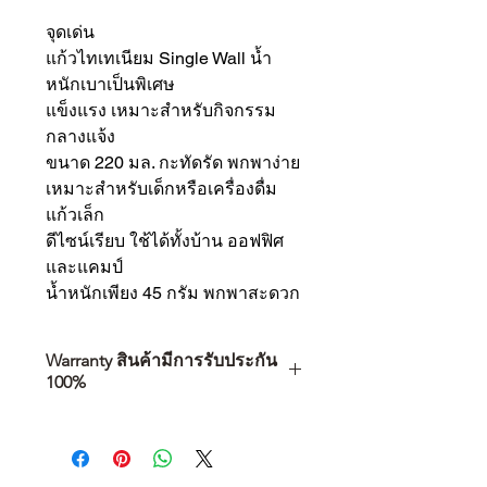
จุดเด่น
แก้วไทเทเนียม Single Wall น้ำ
หนักเบาเป็นพิเศษ
แข็งแรง เหมาะสำหรับกิจกรรม
กลางแจ้ง
ขนาด 220 มล. กะทัดรัด พกพาง่าย
เหมาะสำหรับเด็กหรือเครื่องดื่ม
แก้วเล็ก
ดีไซน์เรียบ ใช้ได้ทั้งบ้าน ออฟฟิศ
และแคมป์
น้ำหนักเพียง 45 กรัม พกพาสะดวก
Warranty สินค้ามีการรับประกัน
100%
การเลือกซื้อสินค้า ไม่ได้จบแค่วันที่
คุณตัดสินใจซื้อ แต่รวมไปถึง
“ประสบการณ์หลังการใช้งาน” ใน