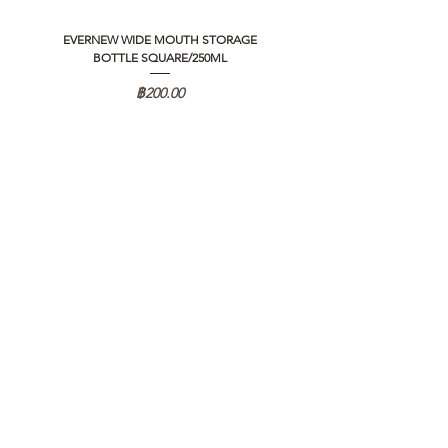
EVERNEW WIDE MOUTH STORAGE
5050 WORKSHOP SILICON C
BOTTLE SQUARE/250ML
REMOTE CONTROLLER 2.0
ราคา
฿200.00