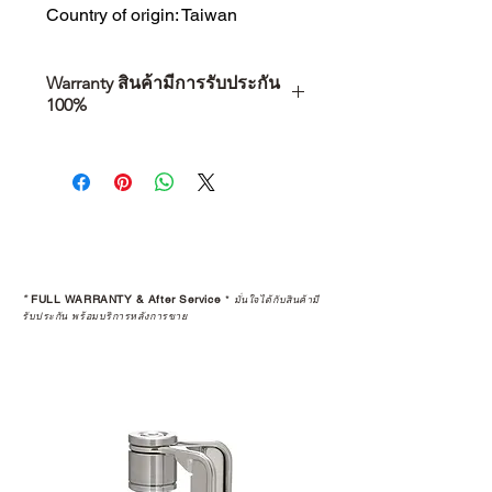
Country of origin: Taiwan
Warranty สินค้ามีการรับประกัน
100%
การเลือกซื้อสินค้า ไม่ได้จบแค่วันที่
คุณตัดสินใจซื้อ แต่รวมไปถึง
“ประสบการณ์หลังการใช้งาน” ใน
ระยะยาวด้วยเช่นกัน
สินค้าที่จัดจำหน่ายโดย CAMP
STUDIO และร้านตัวแทนจำหน่ายที่
*
FULL WARRANTY & After Service
*
มั่นใจได้กับสินค้ามี
ได้รับการแต่งตั้งอย่างเป็นทางการ จะ
รับประกัน พร้อมบริการหลังการขาย
มาพร้อมการรับประกันที่ชัดเจน และ
การบริการหลังการขายที่ถูกต้องตาม
มาตรฐานของแบรนด์ ไม่ว่าจะ
เป็นการให้คำแนะนำ การดูแลสินค้า
หรือการแก้ไขปัญหาที่อาจเกิดขึ้นใน
อนาคต