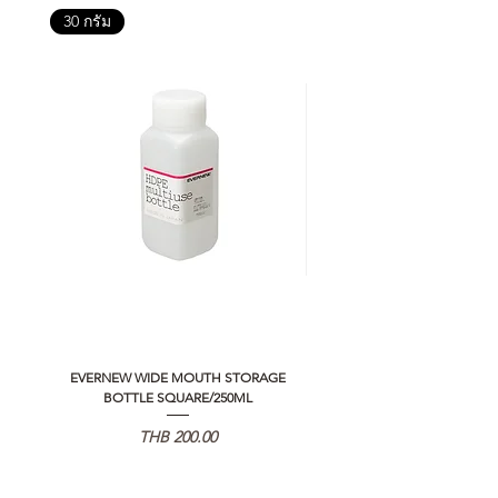
30 กรัม
EVERNEW WIDE MOUTH STORAGE
5050 WORKSHOP SILICON C
BOTTLE SQUARE/250ML
REMOTE CONTROLLER 2.0
価格
THB 200.00