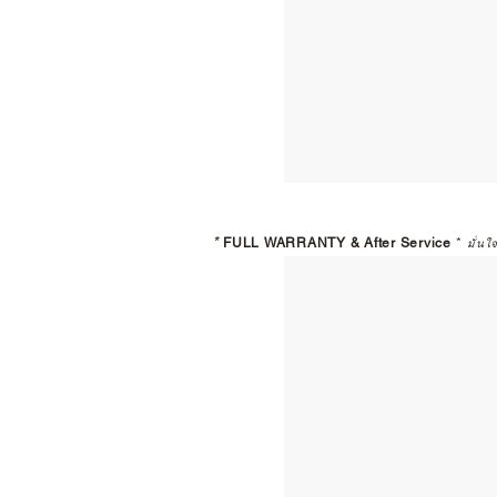
*
FULL WARRANTY & After Service
*
มั่นใ