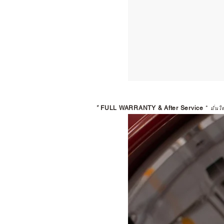
*
FULL WARRANTY & After Service
*
มั่นใ