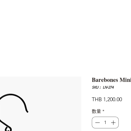
AND
SNOW PEAK
DoD
BAREBONES
CAMP Blog
HOTEL
ค้นหาสิน
Barebones Mini
SKU： LIV-274
価
THB 1,200.00
格
数量
*