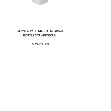
EVERNEW WIDE MOUTH STORAGE
5050 WORKSHOP SILICON C
BOTTLE SQUARE/250ML
REMOTE CONTROLLER 2.0
価格
THB 200.00