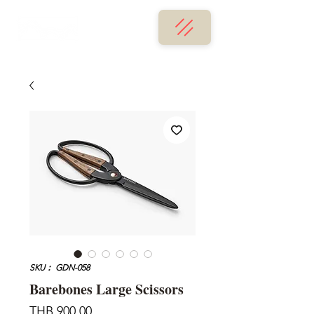
SKU： GDN-058
Barebones Large Scissors
価
THB 900.00