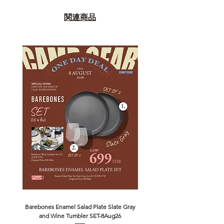
関連商品
Barebones Enamel Salad Plate Slate Gray
NANGA Canyon Rope Long 
and Wine Tumbler SET-8Aug26