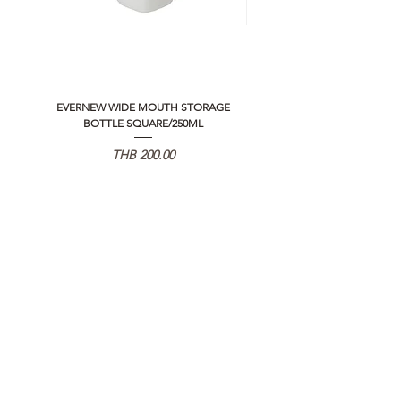
EVERNEW WIDE MOUTH STORAGE
5050 WORKSHOP SILICON C
BOTTLE SQUARE/250ML
REMOTE CONTROLLER 2.0
価格
THB 200.00